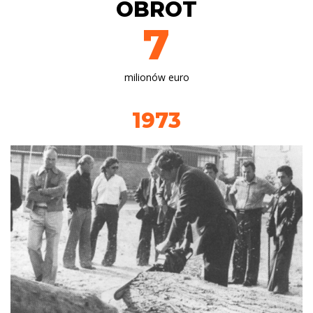
OBRÓT
7
milionów euro
1973