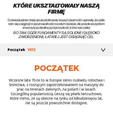
KTÓRE UKSZTAŁTOWAŁY NASZĄ
FIRMĘ
Doświadczenie i tradycja ukształtowały naszą tożsamość i sprawiły, że udało
nam się osiągnąć rozpoznawalność na całym świecie, ale przede wszystkim
stworzyły podwaliny pod przyszłość, która nas czeka:
BO TAM, GDZIE FUNDAMENTY SĄ SOLIDNE I GŁĘBOKO
ZAKORZENIONE, ŁATWIEJ JEST OSIĄGNĄĆ CEL.
Początek
1972
POCZĄTEK
Wczesne lata 70-te to w Europie okres rozkwitu rolnictwa i
leśnictwa, z rosnącym zapotrzebowaniem na maszyny do
prac na terenach zielonych, na polach i w lasach.
Szczególną popularnością cieszą się pilarki łańcuchowe,
które mimo, że są obecne na rynku od kilkudziesięciu lat,
nie są jeszcze powszechnie dostępne.